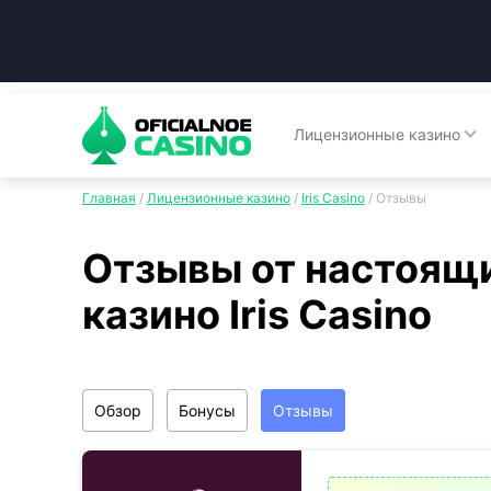
Лицензионные казино
Главная
/
Лицензионные казино
/
Iris Casino
/
Отзывы
Отзывы от настоящи
казино Iris Casino
Обзор
Бонусы
Отзывы