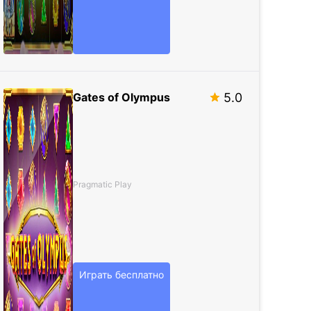
Gates of Olympus
5.0
Pragmatic Play
Играть бесплатно