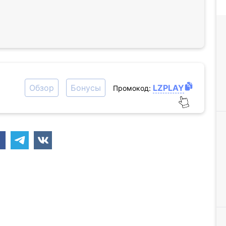
LZPLAY
Обзор
Бонусы
Промокод: