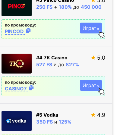
#3 Pinco Casino
5.0
250 FS
+
180%
до
450
000
по промокоду:
Играть
PINCOD
#4 7K Casino
5.0
527 FS
и до
827%
по промокоду:
Играть
CASINO7
#5 Vodka
4.9
350 FS
и
125%