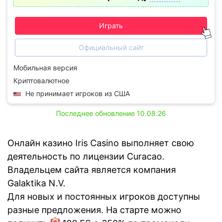
Играть
Официальный сайт
Мобильная версия
Криптовалютное
Не принимает игроков из США
Последнее обновление 10.08.26
Онлайн казино Iris Casino выполняет свою
деятельность по лицензии Curacao.
Владельцем сайта является компания
Galaktika N.V.
Для новых и постоянных игроков доступны
разные предложения. На старте можно