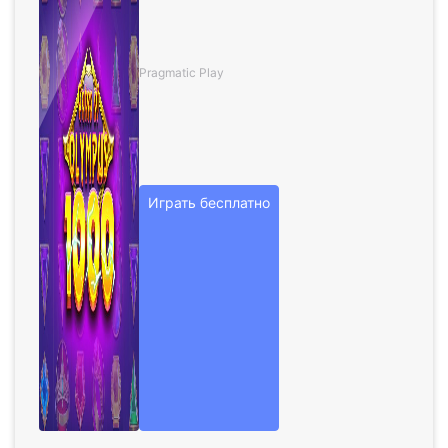
Pragmatic Play
Играть бесплатно