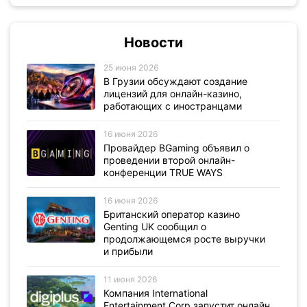
Новости
25 июня 2026
В Грузии обсуждают создание
лицензий для онлайн-казино,
работающих с иностранцами
16 июня 2026
Провайдер BGaming объявил о
проведении второй онлайн-
конференции TRUE WAYS
16 июня 2026
Британский оператор казино
Genting UK сообщил о
продолжающемся росте выручки
и прибыли
11 июня 2026
Компания International
Entertainment Corp запустит онлайн