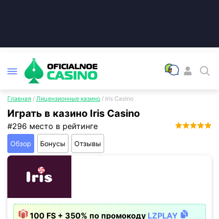
Главная
/
Лицензионные казино
/
Iris Casino
Играть в казино Iris Casino
#296 место в рейтинге
4.8
Обзор
Бонусы
Отзывы
100 FS + 350% по промокоду
LZPLAY