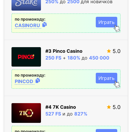
250%
до
2500
для новичков
по промокоду:
Играть
CASINORU
#3 Pinco Casino
5.0
250 FS
+
180%
до
450
000
по промокоду:
Играть
PINCOD
#4 7K Casino
5.0
527 FS
и до
827%
по промокоду: